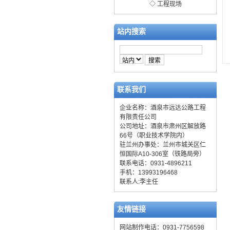
◇
工程现场
站内搜索
联系我们
企业名称：酒泉市远达公路工程
有限责任公司
公司地址：酒泉市肃州区解放路
66号（职业技术学院内）
驻兰州办事处：兰州市城关区仁
恒国际A10-306室（铁路局旁）
联系电话：0931-4896211
手机：13993196468
联系人:李主任
友情链接
网站制作电话：0931-7756598