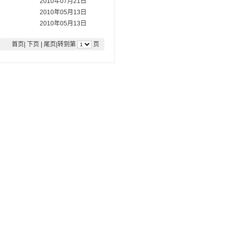
2010年07月21日
2010年05月13日
2010年05月13日
首页
|
下页
|
尾页
|转到第
页