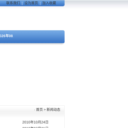
联系我们
|
设为首页
|
加入收藏
26年08月07日 星期五
·
首页
> 新闻动态
2010年10月24日